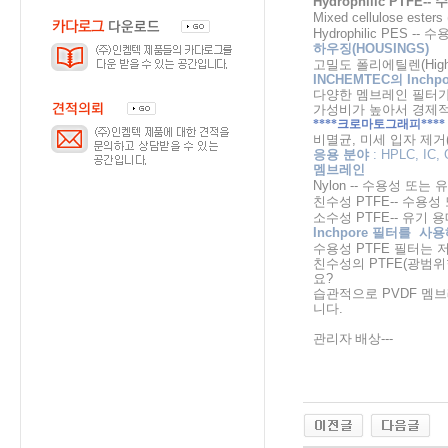
Hydrophilic PTFE--
수
Mixed cellulose esters
Hydrophilic PES --
수
하우징
(HOUSINGS)
고밀도
폴리에틸렌
(Hig
INCHEMTEC의 Inc
다양한
멤브레인
필터
가성비가 높아서 경제적
****
크로마토그래피
****
비멸균
,
미세
입자
제거
응용
분야
: HPLC, IC,
멤브레인
Nylon --
수용성
또는
유
친수성
PTFE--
수용성
소수성
PTFE--
유기
용
Inchpore 필터를 
수용성 PTFE
필터는
저
친수성의
PTFE(
광범위
요
?
습관적으로
PVDF 멤
니다.
관리자 배상
---