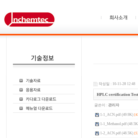
작성일 : 10-11-28 12:48
HPLC certification Tes
글쓴이 :
관리자
1-1_ACN.pdf (49.9K)
[4
1-1_Methanol.pdf (48.5K
1-2_ACN.pdf (48.5K)
[5