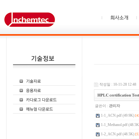
작성일 : 10-11-28 12:48
HPLC certification Tes
글쓴이 :
관리자
1-1_ACN.pdf (49.9K)
[4
1-1_Methanol.pdf (48.5K
1-2_ACN.pdf (48.5K)
[5