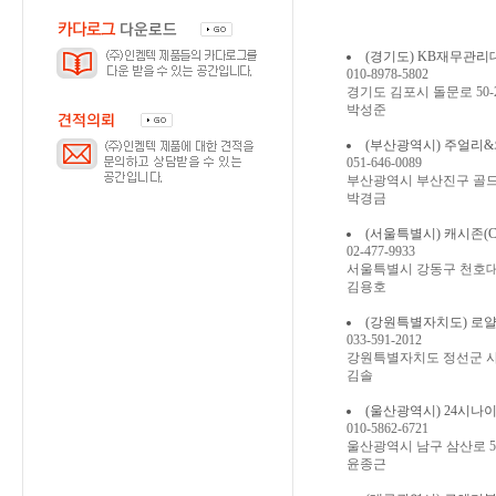
(경기도) KB재무관리대부중
010-8978-5802
경기도 김포시 돌문로 50-20
박성준
(부산광역시) 주얼리&와치대
051-646-0089
부산광역시 부산진구 골드테
박경금
(서울특별시) 캐시존(Cash z
02-477-9933
서울특별시 강동구 천호대로 
김용호
(강원특별자치도) 로얄대부전
033-591-2012
강원특별자치도 정선군 사
김솔
(울산광역시) 24시나이스대
010-5862-6721
울산광역시 남구 삼산로 57,
윤종근