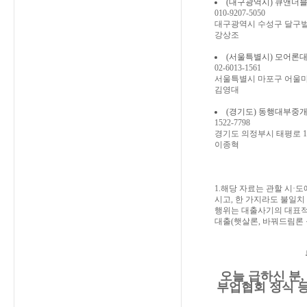
(대구광역시) 큐앤더블유인베
010-9207-5050
대구광역시 수성구 달구벌대로 
강상조
(서울특별시) 모어론대부중개
02-6013-1561
서울특별시 마포구 어울마당로
김영대
(경기도) 동행대부중개 eh
1522-7798
경기도 의정부시 태평로 13
이종혁
1.해당 자료는 관할 시·
시고, 한 가지라도 불일치
행위는 대출사기의 대표적인
대출(햇살론, 바꿔드림론
오늘 급하신 분,
부업협회 정식 등록