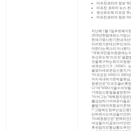
미프진코리아 정보 먹는낙태
미프진 코리아 뉴스 
유산유도제 미프진 무
미프진코리아 정보 어
지난해 1월 1일부로폐지
2019년헌법재판소가임
헌재가명시한기한내개선
이러한가운데산부인과의
야한다는목소리가나왔다
?국회국민동의청원에는
유산유도제‘미프진’을
것을촉구하는취지의청원
세계보건기구（WHO）
을맞아새로운임신중지가
?미프진은 WHO가 2
까지국내허가문턱을못넘
청원인은“미프진을비롯
다”며“WHO가필수의
기에임신중절을결정한여
?이어그는“매해원치않
를감당하기어려운이들은
불법거래의위험성이존재
?“그럼에도정부는임신
단하면서도여성들이안전
?이에청원인은“완벽히
여성들이지금보다더안전
후속법의진행상황도부진