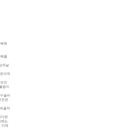
장해줘
장해줄
성의날
진은아직
워보인
불법이
절수술비
프진은
접속을차
된다면
기에는
，이제