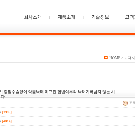
HOME
> 고객지
초기 중절수술없이 약물낙태 미프진 합법여부와 낙태기록남지 않는 시
니다
조회 
z
[3999]
z
[4014]