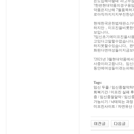
는도입해야할때”라고주
?한편현대약품의경구용임
약품은지난해 7월품목허
로아직까지지지부진한상
현재한국은헌법재판소가낙
하지만，미프진을비롯한
보입니다。
?임신초기에미프진을사
고있다고말할수없습니다
하지못할수있습니다。완
화된다면여성들이지금보
?2021년 3월현대약
사중이라고합니다。임신
동안에여성들이겪는피해
Tags:
임신 두줄 / 임신중절약처
회복기간 / 미프진 실패 후
증 / 임신중절알약 / 임신
가능시기 / 낙태되는 과정 
미프진사이트 / 자연유산 