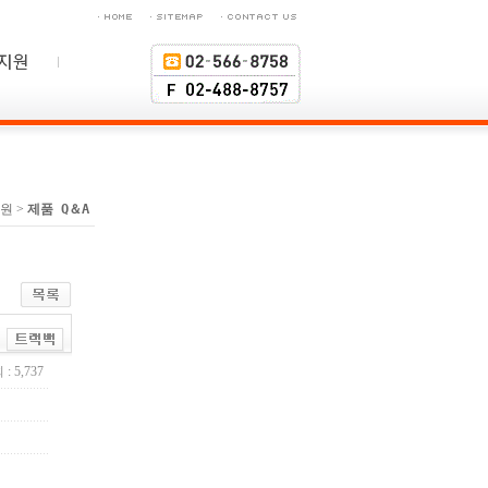
원 >
제품 Q＆A
: 5,737