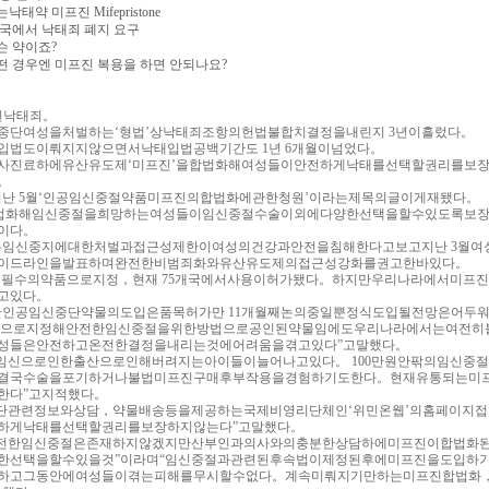
약 미프진 Mifepristone
전국에서 낙태죄 폐지 요구
슨 약이죠?
떤 경우엔 미프진 복용을 하면 안되나요?
된낙태죄。
신중단여성을처벌하는‘형법’상낙태죄조항의헌법불합치결정을내린지 3년이흘렀다。
입법도이뤄지지않으면서낙태입법공백기간도 1년 6개월이넘었다。
사진료하에유산유도제‘미프진’을합법화해여성들이안전하게낙태를선택할권리를보
。
지난 5월‘인공임신중절약품미프진의합법화에관한청원’이라는제목의글이게재됐다。
합법화해임신중절을희망하는여성들이임신중절수술이외에다양한선택을할수있도록보
이다。
는임신중지에대한처벌과접근성제한이여성의건강과안전을침해한다고보고지난 3월여
이드라인을발표하며완전한비범죄화와유산유도제의접근성강화를권고한바있다。
005년필수의약품으로지정，현재 75개국에서사용이허가됐다。하지만우리나라에서미프
고있다。
한인공임신중단약물의도입은품목허가만 11개월째논의중일뿐정식도입될전망은어두
약품으로지정해안전한임신중절을위한방법으로공인된약물임에도우리나라에서는여전히
성들은안전하고온전한결정을내리는것에어려움을겪고있다”고말했다。
은임신으로인한출산으로인해버려지는아이들이늘어나고있다。 100만원안팎의임신중
결국수술을포기하거나불법미프진구매후부작용을경험하기도한다。현재유통되는미
한다”고지적했다。
중단관련정보와상담，약물배송등을제공하는국제비영리단체인‘위민온웹’의홈페이지
하게낙태를선택할권리를보장하지않는다”고말했다。
안전한임신중절은존재하지않겠지만산부인과의사와의충분한상담하에미프진이합법화
한선택을할수있을것”이라며“임신중절과관련된후속법이제정된후에미프진을도입하
하고그동안에여성들이겪는피해를무시할수없다。계속미뤄지기만하는미프진합법화