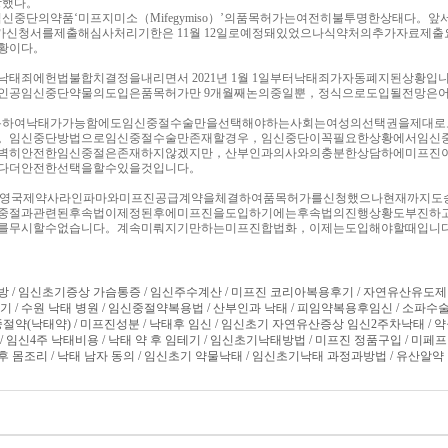
장했다。
신중단의약품‘미프지미소（Mifegymiso）’의품목허가는여전히불투명한상태다。앞
가신청서를제출해심사처리기한은 11월 12일로예정돼있었으나식약처의추가자료제출
황이다。
태죄에헌법불합치결정을내리면서 2021년 1월 1일부터낙태죄가자동폐지된상황입
인공임신중단약물의도입은품목허가만 9개월째논의중일뿐，정식으로도입될전망은
용하여낙태가가능함에도임신중절수술만을선택해야하는사회는여성의선택권을제대로
。임신중단방법으로임신중절수술만존재할경우，임신중단이꼭필요한상황에서임신
벽히안전한임신중절은존재하지않겠지만，산부인과의사와의충분한상담하에미프진
다더안전한선택을할수있을것입니다。
품에서영국제약사라인파마와미프진공급계약을체결하여품목허가를신청했으나현재까지도
중절과관련된후속법이제정된후에미프진을도입하기에는후속법의진행상황도부진하
를무시할수없습니다。계속미뤄지기만하는미프진합법화，이제는도입해야할때입니
방 / 임신초기증상 가슴통증 / 임신주수계산 / 미프진 코리아복용후기 / 자연유산유도제 
기 / 수원 낙태 병원 / 임신중절약복용법 / 산부인과 낙태 / 피임약복용후임신 / 소파수
중절약(낙태약) / 미프진성분 / 낙태후 임신 / 임신초기 자연유산증상 임신2주차낙태 / 
/ 임신4주 낙태비용 / 낙태 약 후 임테기 / 임신초기낙태방법 / 미프진 정품구입 / 미페프 
후 몸조리 / 낙태 남자 동의 / 임신초기 약물낙태 / 임신초기낙태 과정과방법 / 유산알약