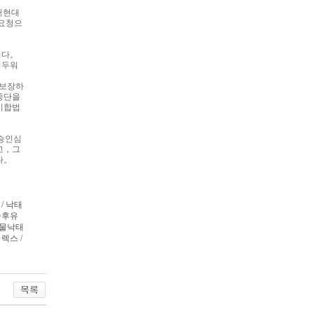
서현대
요청으
니다。
어두워
보장하
중단을
이합법
승인심
고，그
다。
/ 낙태
술후유
약물낙태
렉스 /