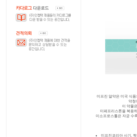
미프진 알약은 미국 식품의약국(
약청
이 약물
미페프리스톤을 복용하면
미소프로스톨은 자궁 수축
미프진코리아 사기, 짝