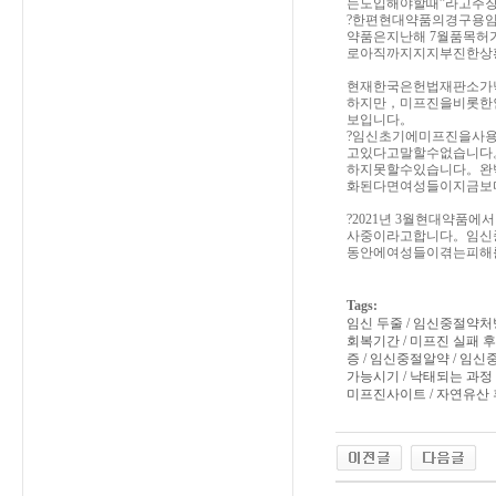
는도입해야할때”라고주
?한편현대약품의경구용임
약품은지난해 7월품목허
로아직까지지지부진한상
현재한국은헌법재판소가낙
하지만，미프진을비롯한
보입니다。
?임신초기에미프진을사
고있다고말할수없습니다
하지못할수있습니다。완
화된다면여성들이지금보
?2021년 3월현대약
사중이라고합니다。임신
동안에여성들이겪는피해
Tags:
임신 두줄 / 임신중절약처
회복기간 / 미프진 실패 후
증 / 임신중절알약 / 임신
가능시기 / 낙태되는 과정 
미프진사이트 / 자연유산 