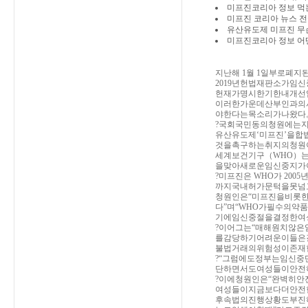
미프진코리아 정보 먹는낙태
미프진 코리아 뉴스 
유산유도제 미프진 무
미프진코리아 정보 어
지난해 1월 1일부로폐지
2019년헌법재판소가임
헌재가명시한기한내개선
이러한가운데산부인과의
야한다는목소리가나왔다
?국회국민동의청원에는
유산유도제‘미프진’을
것을촉구하는취지의청원
세계보건기구（WHO）
을맞아새로운임신중지가
?미프진은 WHO가 2
까지국내허가문턱을못넘
청원인은“미프진을비롯
다”며“WHO가필수의
기에임신중절을결정한여
?이어그는“매해원치않
를감당하기어려운이들은
불법거래의위험성이존재
?“그럼에도정부는임신
단하면서도여성들이안전
?이에청원인은“완벽히
여성들이지금보다더안전
후속법의진행상황도부진