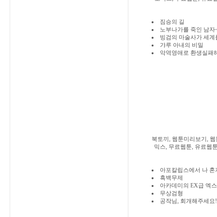
짐승의 길
노부나가를 죽인 남자
빙검의 마술사가 세계
갸루 아내의 비밀
악역영애로 환생실패해
북토끼, 웹툰미리보기, 웹
믹스, 무료웹툰, 유료웹툰
아포칼립스에서 나 혼
흑백무제
아카데미의 EX급 엑
무상검형
공작님, 회개해주세요!