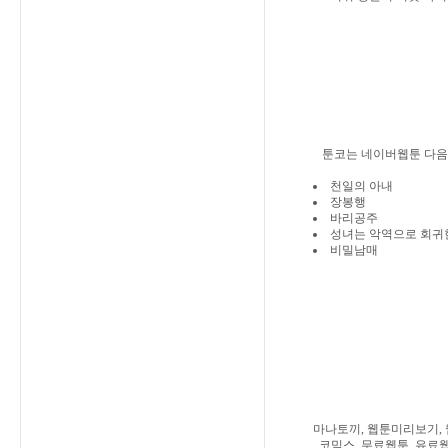
툰코는 네이버웹툰 다음
천일의 아내
장봉행
바리공주
성녀는 악역으로 회귀
비밀남매
마나토끼, 웹툰미리보기, 
코믹스, 무료웹툰, 유료웹