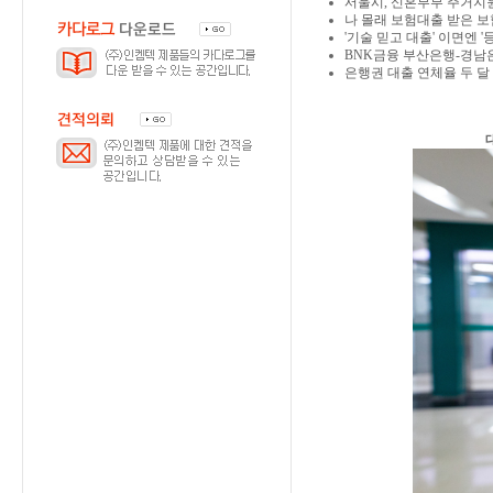
서울시, 신혼부부 주거지원
나 몰래 보험대출 받은 
'기술 믿고 대출' 이면엔 
BNK금융 부산은행-경남은행
은행권 대출 연체율 두 달