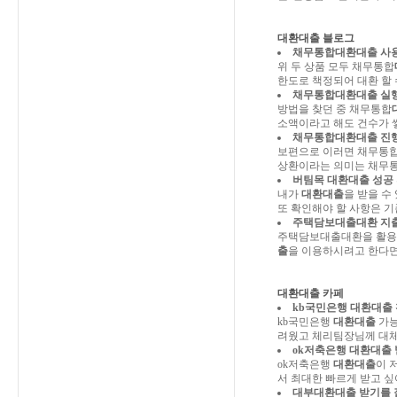
대환대출 블로그
채무통합
대환대출
사용
위 두 상품 모두 채무통합
한도로 책정되어 대환 할 
채무통합
대환대출
실행
방법을 찾던 중 채무통합
소액이라고 해도 건수가 쌓
채무통합
대환대출
진행
보편으로 이러면 채무통
상환이라는 의미는 채무통
버팀목
대환대출
성공 
내가
대환대출
을 받을 수 
또 확인해야 할 사항은 기
주택담보
대출
대환
지출
주택담보대출대환을 활용하
출
을 이용하시려고 한다면
대환대출 카페
kb국민은행
대환대출
kb국민은행
대환대출
가능
려웠고 체리팀장님께 대체
ok저축은행
대환대출
ok저축은행
대환대출
이 
서 최대한 빠르게 받고 
대부
대환대출
받기를 