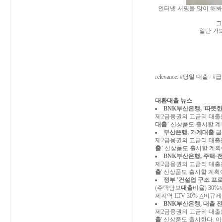
인터넷 서핑을 많이 해
일단 가
relevance: #
당일 대출
#
급
대환대출 뉴스
BNK부산은행, '따뜻
제2금융권의 고금리 대출을
대출
’ 신상품도 출시할 계
부산은행, 가계
대출
금
제2금융권의 고금리 대출
출
’ 신상품도 출시할 계획
BNK부산은행, 주택·
제2금융권의 고금리 대출을
출
' 신상품도 출시할 계획
정부 '건설업 구조 프
(주택담보
대출
비율) 30
제지역 LTV 30% △비
BNK부산은행,
대출
전
제2금융권의 고금리 대출을
출
' 신상품도 출시한다. 