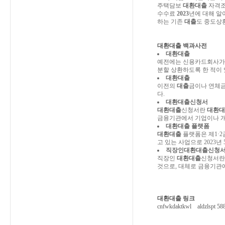
주택담보
대환대출
자격조건
수수료
2023
년에 대해 알
하는 기존
대출
도 중도상
대환대출 백과사전
대환대출
예전에는 신용카드회사가 
분할 상환하도록 한 적이 
대환대출
이전의
대출
금이나 연체금
다.
대환대출
신청서
대환대출
신청서란
대환대
금융기관에서 기업이나 개
대환대출
플랫폼
대환대출
플랫폼은 제1·
고 있는 사업으로 2023년
직장인
대환대출
신청
직장인
대환대출
신청서란
것으로, 대체로 금융기관에
대환대출 링크
cnfwkdaktkwl
aldzlspt 58