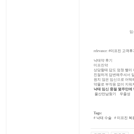
임
relevance: #
미프진 고객후
낙태약 후기
미프진약
상담할때 답도 엄청 빨리
친절하게 답변해주셔서 일
원치 않은 임신으로 어떡
약물로 부작용 없이 지워
낙태 임신 중절 몇주만에
울산만남찾기
우즐성
Tags:
#
낙태 수술
#
미프진 복