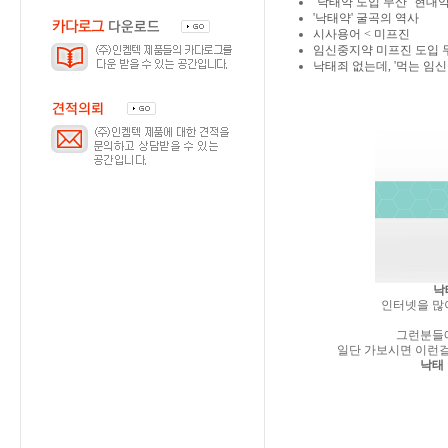
‘낙태약 도입 무산’ 현대약
'낙태약' 굴곡의 역사
시사용어 < 미프진
임신중지약 미프진 도입 
낙태죄 없는데, '먹는 임신
낙
인터넷을 많
그런분들
일단 가보시면 이런걸
낙태