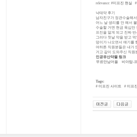
relevance: #
미프진 현실
#
낙태약 후기
남자친구가 정관수술해서
어느 날 생리를 안 해서 
수술할 거면 현금 육십만
프진을 알게 되고 진짜 반
그러다 첫날 약을 받고 먹
덩이가 나오면서 얘기를 
여하튼 직원분들은 내가 많
거고 같이 도와주신 직원
인공유산약물 링크
무료만남어플
비아탑-
Tags:
#
미프진 사이트
#
미프진