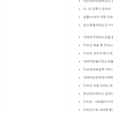
먹는낙태약판매장소 
미- 프-진후기 온라인
정품낙-태약 귀한 자
임신중절약파는곳 더이
낙태약구매하는곳을 
미프진 복용 후 주의
미프진 코리아 본사 믿
낙태약믿을수있는곳을
미프진배송및후기에 
낙태약안전하게구매하
미프진 처방 안되는 분
유산유도제라고 있던
미프진 - 낙태알약 미
미프진으로 낙태후 후