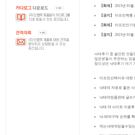
【화제】
2023년 0
【공지】
미프진짝퉁 순위
【화제】
미프진인기있는이
【공지】
2023년 0
낙태후기 중 쓸만한 것들
많은분들이 추천하는 믿을
찾으셨던 낙태후기 여기 
미프진선택이유 대한 
낙태약 자료로 좋은 사
낙태약정품판매 글쓰
낙태 약 사이트 이용
낙-태약구매 순위를 
먹는낙태약믿을수있는