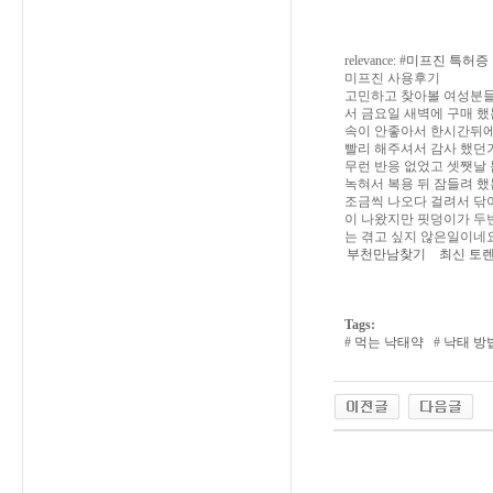
relevance: #
미프진 특허증
미프진 사용후기
고민하고 찾아볼 여성분들
서 금요일 새벽에 구매 했
속이 안좋아서 한시간뒤에
빨리 해주셔서 감사 했던거
무런 반응 없었고 셋쨋날 
녹혀서 복용 뒤 잠들려 했
조금씩 나오다 걸려서 닦
이 나왔지만 핏덩이가 두번
는 겪고 싶지 않은일이네
부천만남찾기
최신 토
Tags:
#
먹는 낙태약
#
낙태 방