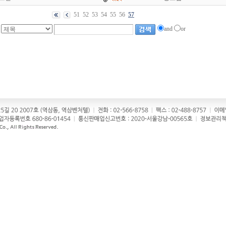
51
52
53
54
55
56
57
and
or