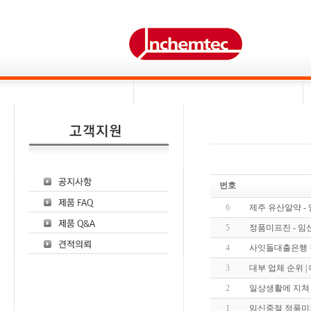
번호
6
제주 유산알약 
5
정품미프진 - 
4
사잇돌대출은행 적용
3
대부 업체 순위 |
2
일상생활에 지쳐
1
임신중절 정품미프진