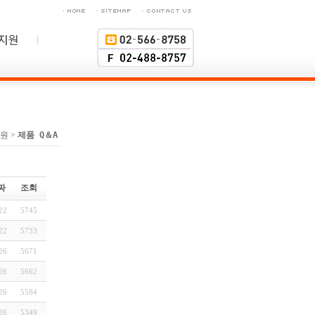
원 >
제품 Q＆A
짜
조회
22
5745
22
5733
26
5671
26
5662
26
5584
26
5349