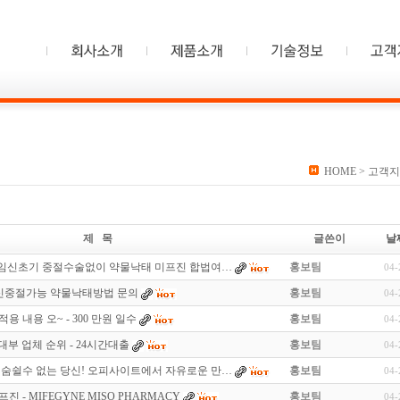
HOME
> 고객지
제 목
글쓴이
날
- 임신초기 중절수술없이 약물낙태 미프진 합법여…
홍보팀
04-
임신중절가능 약물낙태방법 문의
홍보팀
04-
 내용 오~ - 300 만원 일수
홍보팀
04-
 대부 업체 순위 - 24시간대출
홍보팀
04-
 숨쉴수 없는 당신! 오피사이트에서 자유로운 만…
홍보팀
04-
 - MIFEGYNE MISO PHARMACY
홍보팀
04-