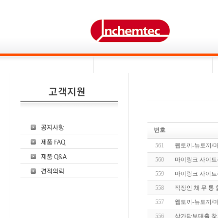
번호
561
웹토끼-뉴토끼/
560
마이링크 사이트
559
마이링크 사이트
558
직장인 채 무 통
557
웹토끼-뉴토끼/
556
상가담보대출 찾