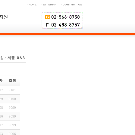
원 >
제품 Q＆A
짜
조회
17
9101
29
9100
08
9099
16
9099
17
9099
03
9096