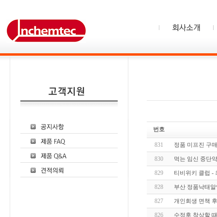
번호
831
정품 미프진 구매
830
먹는 임신 중단약 
829
티비위키 클럽 - 최신
828
부산 정품낙태알
827
개인회생 면책 후
826
수정후 착상할 때