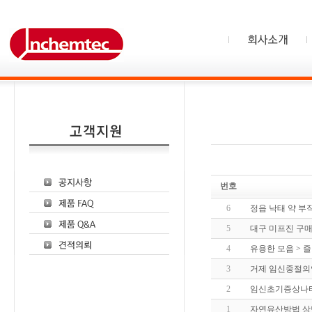
번호
6
정읍 낙태 약 부
5
대구 미프진 구
4
유용한 모음 > 
3
거제 임신중절의
2
임신초기증상나
1
자연유산방법 