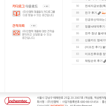
90
전세자금보증(특례
89
친구 후기
88
인공유산약파는곳
87
정품낙태약후기 추
86
전주 청년 월세
85
신용카드 영세가
84
(미프진 후기) 불안
83
미프진후유증 정
82
채팅순위 후기