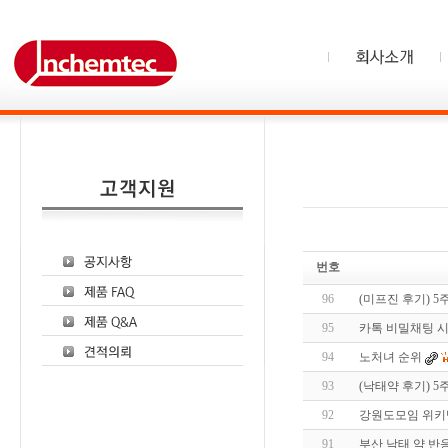
번호
96
(미프진 후기) 5
95
카톡 비밀채팅 
94
노처녀 순위
93
(낙태약 후기) 5
92
강­원­도­모­임 위
91
부산 낙태 약 반