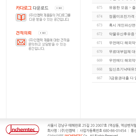
675
유용한 모음 > 
674
정품미프진가격
673
혹시 개인파산면
672
약물유산후유증
671
우먼메디 해외약
670
무료대부업체 대
669
우먼메디 해외약
668
임신초기낙태유
667
3금융권대출 다 