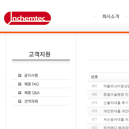
번호
681
약물유산비용상
680
중절수술병원 인
679
신불자대출 후기
678
개인돈대출 개인
677
저신용자대출 자
676
우먼메디 해외약