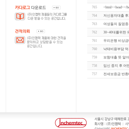
765
<html><head></
764
저신용자대출 후
763
여성들의 질염종류 
762
30~40대를위한
761
우리은행 비상금대
760
낙태비용부담 먹는낙
759
보험대출 뜻 알아
758
임신 중지 후 어떤 
757
전세보증금 반환대