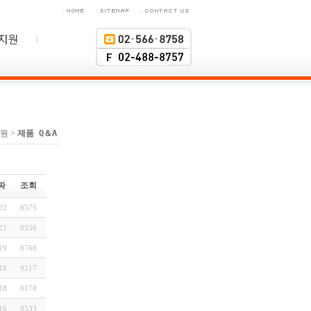
원 >
제품 Q＆A
짜
조회
22
8575
21
8356
19
8760
18
9217
18
8178
16
8533