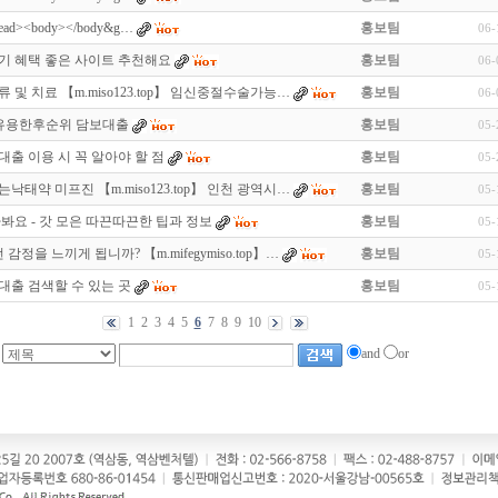
head><body></body&g…
홍보팀
06-
기 혜택 좋은 사이트 추천해요
홍보팀
06-
및 치료 【m.miso123.top】 임신중절수술가능…
홍보팀
06-
 유용한후순위 담보대출
홍보팀
05-
출 이용 시 꼭 알아야 할 점
홍보팀
05-
태약 미프진 【m.miso123.top】 인천 광역시…
홍보팀
05-
봐요 - 갓 모은 따끈따끈한 팁과 정보
홍보팀
05-
감정을 느끼게 됩니까? 【m.mifegymiso.top】…
홍보팀
05-
출 검색할 수 있는 곳
홍보팀
05-
1
2
3
4
5
6
7
8
9
10
and
or