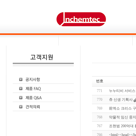
번호
771
누누티비 서비스
770
츄 신생 기획사
769
前엑소 크리스 
768
약물적 임신 중지와 
767
조현범 200억대
766
<html><head></