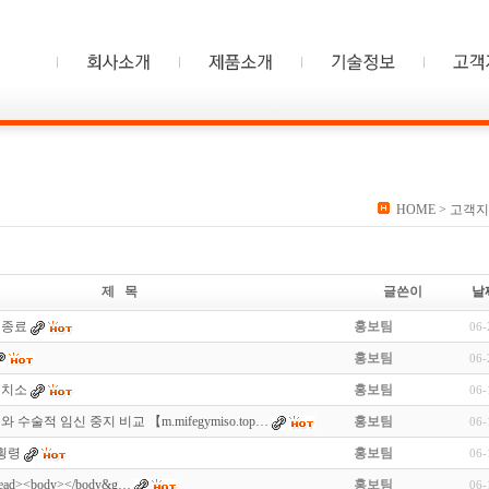
HOME
> 고객지
제 목
글쓴이
날
 종료
홍보팀
06-
홍보팀
06-
구치소
홍보팀
06-
수술적 임신 중지 비교 【m.mifegymiso.top…
홍보팀
06-
 횡령
홍보팀
06-
head><body></body&g…
홍보팀
06-