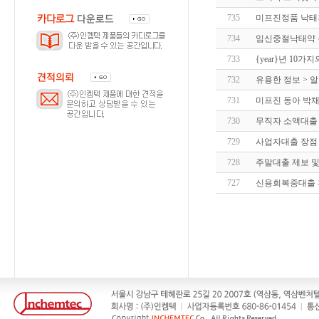
735
미프진정품 낙태
734
임신중절낙태약
733
{year}년 10
732
유용한 정보 > 
731
미프진 동아 박
730
무직자 소액대출 
729
사업자대출 장점
728
주말대출 제보 및
727
신용회복중대출 