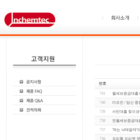
번호
741
월세보증금대출 
740
미프진 / 임신 중절 
739
서민대출 찾으셨
738
전월세보증금대출
737
'먹는 낙태알약'이라
736
프리톡 프리챗 무가