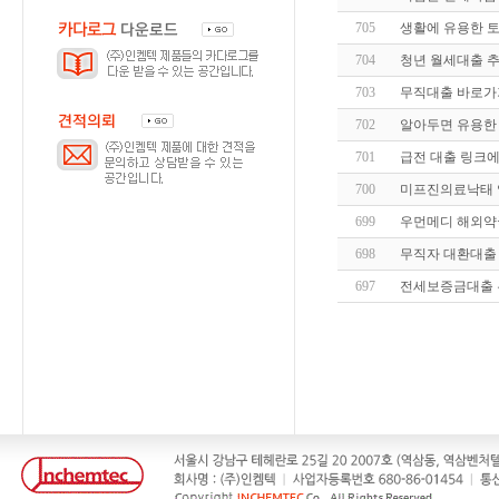
705
생활에 유용한 
704
청년 월세대출 추
703
무직대출 바로
702
알아두면 유용한
701
급전 대출 링크
700
미프진의료낙태
699
우먼메디 해외약
698
무직자 대환대출
697
전세보증금대출 