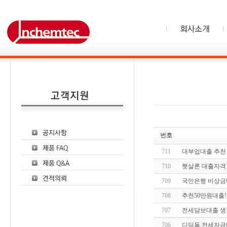
번호
711
대부업대출 추천 
710
햇살론 대출자격
709
국민은행 비상금대
708
추천50만원대출!
707
전세담보대출 생
706
디딤돌 전세자금대